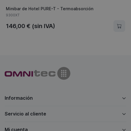
Minibar de Hotel PURE-T - Termoabsorción
C
9300XT
9
146,00 € (sin IVA)
1
Omnitec Access Con
Información
Servicio al cliente
Mi cuenta