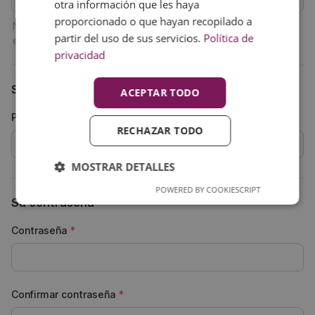
otra información que les haya
proporcionado o que hayan recopilado a
Nota: Introduzca el número de IVA con el código de país (p.
partir del uso de sus servicios.
Política de
ej. GB 111 111 11)
privacidad
Su dirección
ACEPTAR TODO
País
RECHAZAR TODO
MOSTRAR DETALLES
POWERED BY COOKIESCRIPT
Su contraseña
Contraseña
*
Confirmar contraseña
*